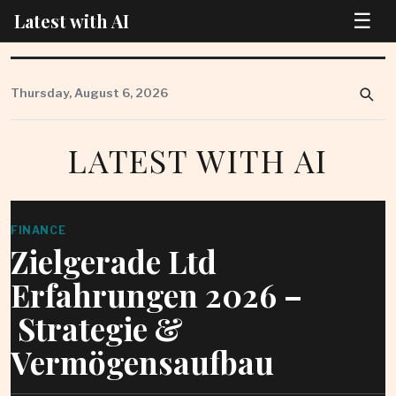
☰
Latest with AI
Skip
to
Thursday, August 6, 2026
content
LATEST WITH AI
FINANCE
Zielgerade Ltd
Erfahrungen 2026 –
Strategie &
Vermögensaufbau